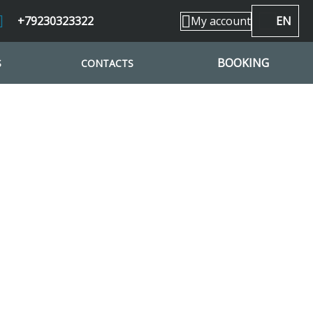
+79230323322
My account
EN
BOOKING
S
CONTACTS