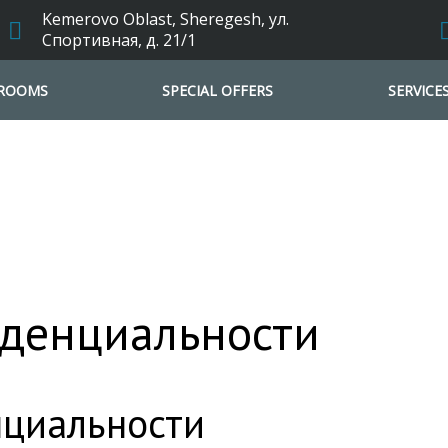
Kemerovo Oblast, Sheregesh, ул.
Спортивная, д. 21/1
ROOMS
SPECIAL OFFERS
SERVICE
денциальности
циальности