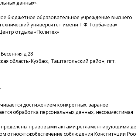
альных данных».
ное бюджетное образовательное учреждение высшего
технический университет имени Т.Ф. Горбачева»
Центр отдыха «Политех»
 Весенняя д.28
ская область-Кузбасс, Таштагольский район, пгт.
/
ичивается достижением конкретных, заранее
ается обработка персональных данных, несовместимая
определены
правовыми
актами,
регламентирующими де
м относятся:
обеспечение
соблюдения
Конституции
Рос